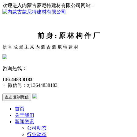
欢迎进入内蒙古蒙尼特建材有限公司网站！
前 身 : 原 林 构 件 厂
信 誉 成 就 未 来 内 蒙 古 蒙 尼 特 建 材
咨询热线：
136-4483-8183
+
微信号：
zj13644838183
点击复制微信
首页
关于我们
新闻资讯
公司动态
行业动态