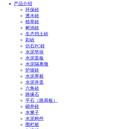
产品介绍
环保砖
透水砖
植草砖
树池砖
生态挡土砖
彩砖
仿石PC砖
水泥垫块
水泥盖板
水泥隔离墩
护坡砖
水泥界桩
水泥井盖
六角砖
路缘石
平石（路肩板）
砌井砖
水篦子
水泥构件
围栏桩