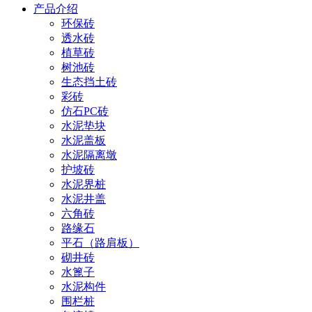
产品介绍
环保砖
透水砖
植草砖
树池砖
生态挡土砖
彩砖
仿石PC砖
水泥垫块
水泥盖板
水泥隔离墩
护坡砖
水泥界桩
水泥井盖
六角砖
路缘石
平石（路肩板）
砌井砖
水篦子
水泥构件
围栏桩