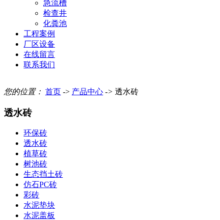
急流槽
检查井
化粪池
工程案例
厂区设备
在线留言
联系我们
您的位置：
首页
->
产品中心
->
透水砖
透水砖
环保砖
透水砖
植草砖
树池砖
生态挡土砖
仿石PC砖
彩砖
水泥垫块
水泥盖板