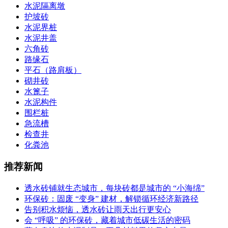
水泥隔离墩
护坡砖
水泥界桩
水泥井盖
六角砖
路缘石
平石（路肩板）
砌井砖
水篦子
水泥构件
围栏桩
急流槽
检查井
化粪池
推荐新闻
透水砖铺就生态城市，每块砖都是城市的 “小海绵”
环保砖：固废 “变身” 建材，解锁循环经济新路径
告别积水烦恼，透水砖让雨天出行更安心
会 “呼吸” 的环保砖，藏着城市低碳生活的密码