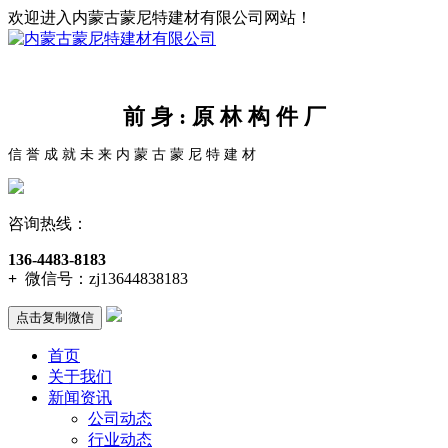
欢迎进入内蒙古蒙尼特建材有限公司网站！
前 身 : 原 林 构 件 厂
信 誉 成 就 未 来 内 蒙 古 蒙 尼 特 建 材
咨询热线：
136-4483-8183
+
微信号：
zj13644838183
点击复制微信
首页
关于我们
新闻资讯
公司动态
行业动态