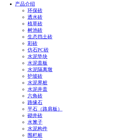
产品介绍
环保砖
透水砖
植草砖
树池砖
生态挡土砖
彩砖
仿石PC砖
水泥垫块
水泥盖板
水泥隔离墩
护坡砖
水泥界桩
水泥井盖
六角砖
路缘石
平石（路肩板）
砌井砖
水篦子
水泥构件
围栏桩