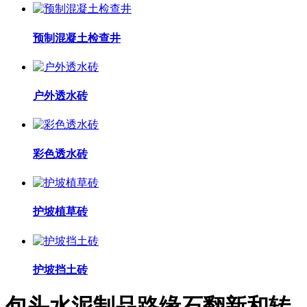
预制混凝土检查井
户外透水砖
彩色透水砖
护坡植草砖
护坡挡土砖
包头水泥制品路缘石翻新和转