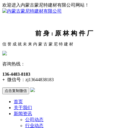
欢迎进入内蒙古蒙尼特建材有限公司网站！
前 身 : 原 林 构 件 厂
信 誉 成 就 未 来 内 蒙 古 蒙 尼 特 建 材
咨询热线：
136-4483-8183
+
微信号：
zj13644838183
点击复制微信
首页
关于我们
新闻资讯
公司动态
行业动态