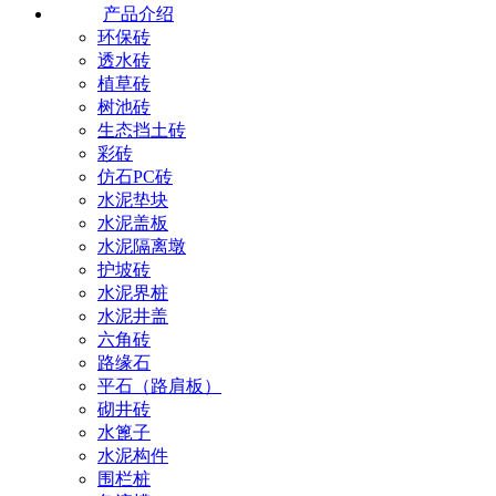
产品介绍
环保砖
透水砖
植草砖
树池砖
生态挡土砖
彩砖
仿石PC砖
水泥垫块
水泥盖板
水泥隔离墩
护坡砖
水泥界桩
水泥井盖
六角砖
路缘石
平石（路肩板）
砌井砖
水篦子
水泥构件
围栏桩