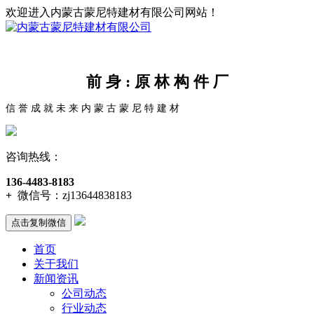
欢迎进入内蒙古蒙尼特建材有限公司网站！
前 身 : 原 林 构 件 厂
信 誉 成 就 未 来 内 蒙 古 蒙 尼 特 建 材
咨询热线：
136-4483-8183
+
微信号：
zj13644838183
点击复制微信
首页
关于我们
新闻资讯
公司动态
行业动态