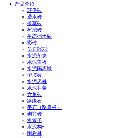
产品介绍
环保砖
透水砖
植草砖
树池砖
生态挡土砖
彩砖
仿石PC砖
水泥垫块
水泥盖板
水泥隔离墩
护坡砖
水泥界桩
水泥井盖
六角砖
路缘石
平石（路肩板）
砌井砖
水篦子
水泥构件
围栏桩