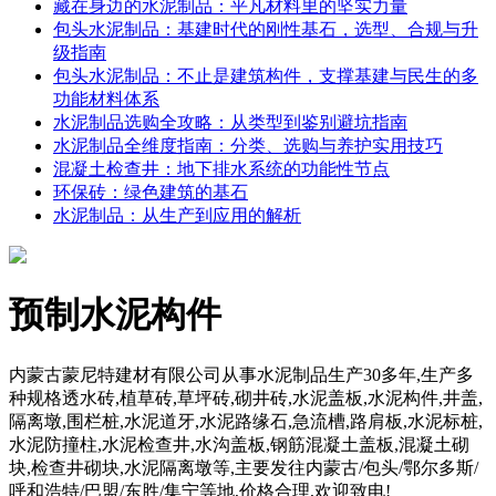
藏在身边的水泥制品：平凡材料里的坚实力量
包头水泥制品：基建时代的刚性基石，选型、合规与升
级指南
包头水泥制品：不止是建筑构件，支撑基建与民生的多
功能材料体系
水泥制品选购全攻略：从类型到鉴别避坑指南
水泥制品全维度指南：分类、选购与养护实用技巧
混凝土检查井：地下排水系统的功能性节点
环保砖：绿色建筑的基石
水泥制品：从生产到应用的解析
预制水泥构件
内蒙古蒙尼特建材有限公司从事水泥制品生产30多年,生产多
种规格透水砖,植草砖,草坪砖,砌井砖,水泥盖板,水泥构件,井盖,
隔离墩,围栏桩,水泥道牙,水泥路缘石,急流槽,路肩板,水泥标桩,
水泥防撞柱,水泥检查井,水沟盖板,钢筋混凝土盖板,混凝土砌
块,检查井砌块,水泥隔离墩等,主要发往内蒙古/包头/鄂尔多斯/
呼和浩特/巴盟/东胜/集宁等地,价格合理,欢迎致电!