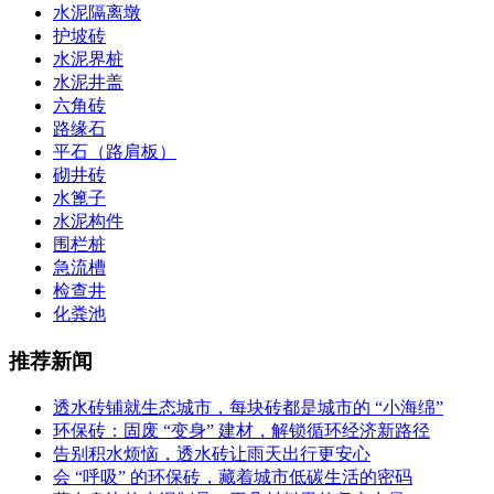
水泥隔离墩
护坡砖
水泥界桩
水泥井盖
六角砖
路缘石
平石（路肩板）
砌井砖
水篦子
水泥构件
围栏桩
急流槽
检查井
化粪池
推荐新闻
透水砖铺就生态城市，每块砖都是城市的 “小海绵”
环保砖：固废 “变身” 建材，解锁循环经济新路径
告别积水烦恼，透水砖让雨天出行更安心
会 “呼吸” 的环保砖，藏着城市低碳生活的密码