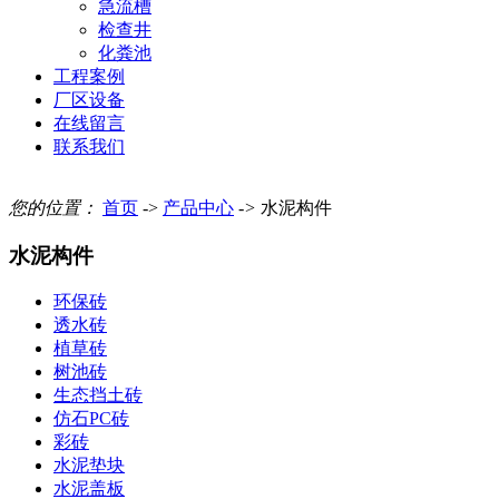
急流槽
检查井
化粪池
工程案例
厂区设备
在线留言
联系我们
您的位置：
首页
->
产品中心
->
水泥构件
水泥构件
环保砖
透水砖
植草砖
树池砖
生态挡土砖
仿石PC砖
彩砖
水泥垫块
水泥盖板