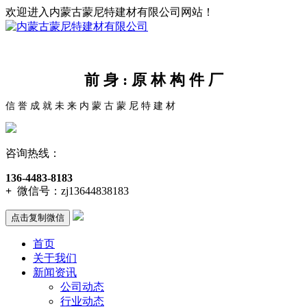
欢迎进入内蒙古蒙尼特建材有限公司网站！
前 身 : 原 林 构 件 厂
信 誉 成 就 未 来 内 蒙 古 蒙 尼 特 建 材
咨询热线：
136-4483-8183
+
微信号：
zj13644838183
点击复制微信
首页
关于我们
新闻资讯
公司动态
行业动态