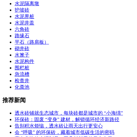
水泥隔离墩
护坡砖
水泥界桩
水泥井盖
六角砖
路缘石
平石（路肩板）
砌井砖
水篦子
水泥构件
围栏桩
急流槽
检查井
化粪池
推荐新闻
透水砖铺就生态城市，每块砖都是城市的 “小海绵”
环保砖：固废 “变身” 建材，解锁循环经济新路径
告别积水烦恼，透水砖让雨天出行更安心
会 “呼吸” 的环保砖，藏着城市低碳生活的密码