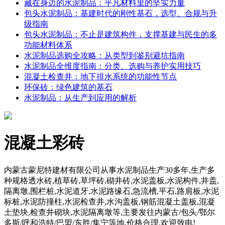
藏在身边的水泥制品：平凡材料里的坚实力量
包头水泥制品：基建时代的刚性基石，选型、合规与升
级指南
包头水泥制品：不止是建筑构件，支撑基建与民生的多
功能材料体系
水泥制品选购全攻略：从类型到鉴别避坑指南
水泥制品全维度指南：分类、选购与养护实用技巧
混凝土检查井：地下排水系统的功能性节点
环保砖：绿色建筑的基石
水泥制品：从生产到应用的解析
混凝土彩砖
内蒙古蒙尼特建材有限公司从事水泥制品生产30多年,生产多
种规格透水砖,植草砖,草坪砖,砌井砖,水泥盖板,水泥构件,井盖,
隔离墩,围栏桩,水泥道牙,水泥路缘石,急流槽,平石,路肩板,水泥
标桩,水泥防撞柱,水泥检查井,水沟盖板,钢筋混凝土盖板,混凝
土垫块,检查井砌块,水泥隔离墩等,主要发往内蒙古/包头/鄂尔
多斯/呼和浩特/巴盟/东胜/集宁等地,价格合理,欢迎致电!