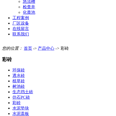
急流槽
检查井
化粪池
工程案例
厂区设备
在线留言
联系我们
您的位置：
首页
->
产品中心
->
彩砖
彩砖
环保砖
透水砖
植草砖
树池砖
生态挡土砖
仿石PC砖
彩砖
水泥垫块
水泥盖板