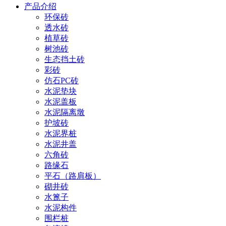
产品介绍
环保砖
透水砖
植草砖
树池砖
生态挡土砖
彩砖
仿石PC砖
水泥垫块
水泥盖板
水泥隔离墩
护坡砖
水泥界桩
水泥井盖
六角砖
路缘石
平石（路肩板）
砌井砖
水篦子
水泥构件
围栏桩