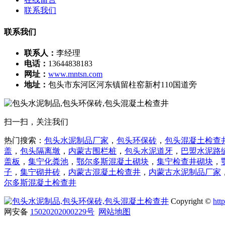
联系我们
联系我们
联系人：
李经理
电话：
13644838183
网址：
www.mntsn.com
地址：
包头市东河区河东镇留柱窑新村110国道旁
扫一扫，关注我们
热门搜索：
包头水泥制品厂家
，
包头环保砖
，
包头混凝土检查
盖
，
包头隔离墩
，
内蒙古围栏桩
，
包头水泥道牙
，
巴盟水泥路
盖板
，
集宁化粪池
，
鄂尔多斯混凝土砌块
，
集宁检查井砌块
，
子
，
集宁砌井砖
，
内蒙古混凝土检查井
，
内蒙古
水泥制品厂家
尔多斯
混凝土检查井
Copyright ©
htt
网安备
15020202000229号
网站地图