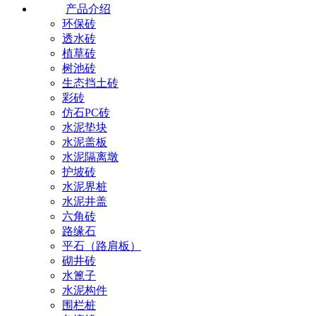
产品介绍
环保砖
透水砖
植草砖
树池砖
生态挡土砖
彩砖
仿石PC砖
水泥垫块
水泥盖板
水泥隔离墩
护坡砖
水泥界桩
水泥井盖
六角砖
路缘石
平石（路肩板）
砌井砖
水篦子
水泥构件
围栏桩