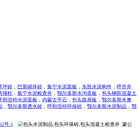
草坪砖
，
巴盟砌井砖
，
集宁水泥盖板
，
东胜水泥构件
，
呼市井
防撞柱
，
集宁水泥检查井
，
鄂尔多斯水沟盖板
，
包头钢筋混凝土
呼和浩特水泥盖板
，
内蒙古平石
，
包头路肩板
，
鄂尔多斯水篦
品
，
鄂尔多斯透水砖
，
呼和浩特
环保砖
，
鄂尔多斯
水泥制品
，
鄂
62号-1
蒙公