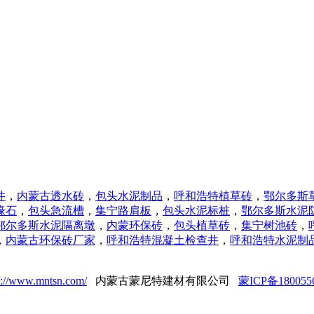
井
，
内蒙古透水砖
，
包头水泥制品
，
呼和浩特植草砖
，
鄂尔多斯
缘石
，
包头急流槽
，
集宁路肩板
，
包头水泥标桩
，
鄂尔多斯水泥
鄂尔多斯水泥隔离墩
，
内蒙环保砖
，
包头植草砖
，
集宁树池砖
，
，
内蒙古
环保砖厂家
，
呼和浩特
混凝土检查井
，
呼和浩特
水泥制
p://www.mntsn.com/
内蒙古蒙尼特建材有限公司
蒙ICP备180055