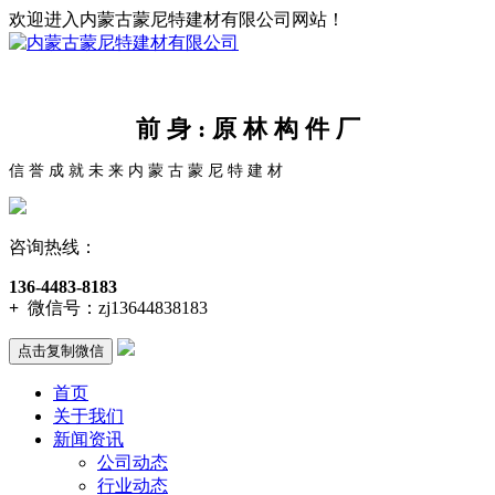
欢迎进入内蒙古蒙尼特建材有限公司网站！
前 身 : 原 林 构 件 厂
信 誉 成 就 未 来 内 蒙 古 蒙 尼 特 建 材
咨询热线：
136-4483-8183
+
微信号：
zj13644838183
点击复制微信
首页
关于我们
新闻资讯
公司动态
行业动态