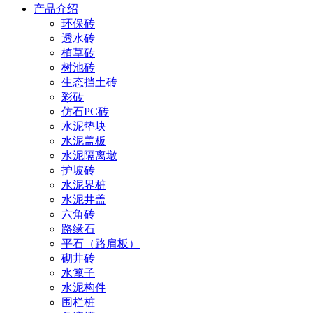
产品介绍
环保砖
透水砖
植草砖
树池砖
生态挡土砖
彩砖
仿石PC砖
水泥垫块
水泥盖板
水泥隔离墩
护坡砖
水泥界桩
水泥井盖
六角砖
路缘石
平石（路肩板）
砌井砖
水篦子
水泥构件
围栏桩