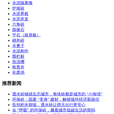
水泥隔离墩
护坡砖
水泥界桩
水泥井盖
六角砖
路缘石
平石（路肩板）
砌井砖
水篦子
水泥构件
围栏桩
急流槽
检查井
化粪池
推荐新闻
透水砖铺就生态城市，每块砖都是城市的 “小海绵”
环保砖：固废 “变身” 建材，解锁循环经济新路径
告别积水烦恼，透水砖让雨天出行更安心
会 “呼吸” 的环保砖，藏着城市低碳生活的密码