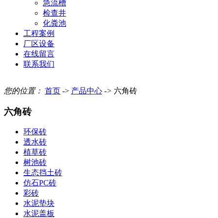
急流槽
检查井
化粪池
工程案例
厂区设备
在线留言
联系我们
您的位置：
首页
->
产品中心
->
六角砖
六角砖
环保砖
透水砖
植草砖
树池砖
生态挡土砖
仿石PC砖
彩砖
水泥垫块
水泥盖板