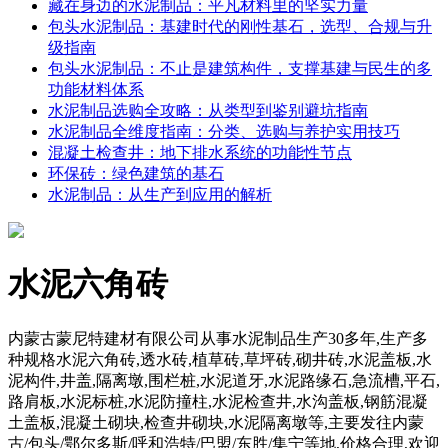
藏在身边的水泥制品：平凡材料里的坚实力量
包头水泥制品：基建时代的刚性基石，选型、合规与升
级指南
包头水泥制品：不止是建筑构件，支撑基建与民生的多
功能材料体系
水泥制品选购全攻略：从类型到鉴别避坑指南
水泥制品全维度指南：分类、选购与养护实用技巧
混凝土检查井：地下排水系统的功能性节点
环保砖：绿色建筑的基石
水泥制品：从生产到应用的解析
水泥六角砖
内蒙古蒙尼特建材有限公司从事水泥制品生产30多年,生产多
种规格水泥六角砖,透水砖,植草砖,草坪砖,砌井砖,水泥盖板,水
泥构件,井盖,隔离墩,围栏桩,水泥道牙,水泥路缘石,急流槽,平石,
路肩板,水泥标桩,水泥防撞柱,水泥检查井,水沟盖板,钢筋混凝
土盖板,混凝土砌块,检查井砌块,水泥隔离墩等,主要发往内蒙
古/包头/鄂尔多斯/呼和浩特/巴盟/东胜/集宁等地,价格合理,欢迎