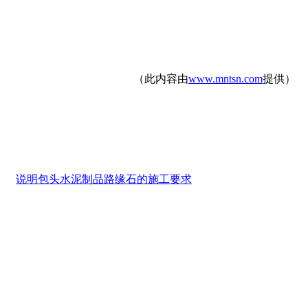
（此内容由
www.mntsn.com
提供）
说明包头水泥制品路缘石的施工要求