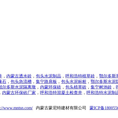
井
，
内蒙古透水砖
，
包头水泥制品
，
呼和浩特植草砖
，
鄂尔多斯
缘石
，
包头急流槽
，
集宁路肩板
，
包头水泥标桩
，
鄂尔多斯水泥
鄂尔多斯水泥隔离墩
，
内蒙环保砖
，
包头植草砖
，
集宁树池砖
，
，
内蒙古
环保砖厂家
，
呼和浩特
混凝土检查井
，
呼和浩特
水泥制
p://www.mntsn.com/
内蒙古蒙尼特建材有限公司
蒙ICP备180055