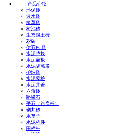
产品介绍
环保砖
透水砖
植草砖
树池砖
生态挡土砖
彩砖
仿石PC砖
水泥垫块
水泥盖板
水泥隔离墩
护坡砖
水泥界桩
水泥井盖
六角砖
路缘石
平石（路肩板）
砌井砖
水篦子
水泥构件
围栏桩