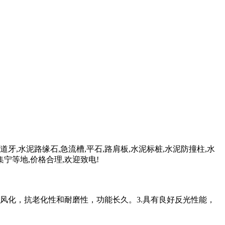
牙,水泥路缘石,急流槽,平石,路肩板,水泥标桩,水泥防撞柱,水
集宁等地,价格合理,欢迎致电!
防风化，抗老化性和耐磨性，功能长久。3.具有良好反光性能，