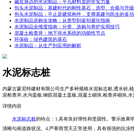
藏在身边的水泥制品：平凡材料里的坚实力量
包头水泥制品：基建时代的刚性基石，选型、合规与升级
包头水泥制品：不止是建筑构件，支撑基建与民生的多功
水泥制品选购全攻略：从类型到鉴别避坑指南
水泥制品全维度指南：分类、选购与养护实用技巧
混凝土检查井：地下排水系统的功能性节点
环保砖：绿色建筑的基石
水泥制品：从生产到应用的解析
水泥标志桩
内蒙古蒙尼特建材有限公司生产多种规格水泥标志桩,透水砖,植草砖
泥检查井,水沟盖板,钢筋混凝土盖板,混凝土砌块,检查井砌块,水泥
详情内容
水泥标志桩
的特点：1.具有良好弹性和坚固性。警示效果
清晰勾画道路状况。4.严寒雨雪天正常使用，具有很强的抗冻性