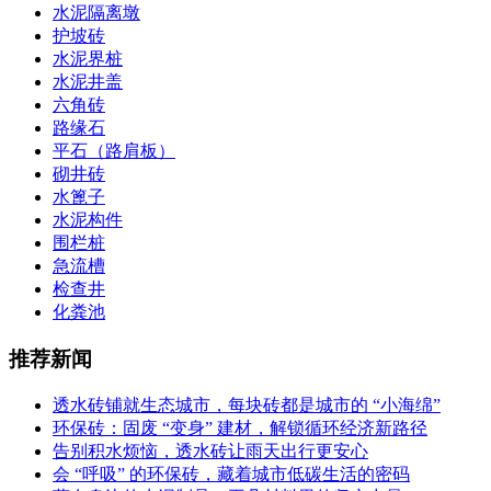
水泥隔离墩
护坡砖
水泥界桩
水泥井盖
六角砖
路缘石
平石（路肩板）
砌井砖
水篦子
水泥构件
围栏桩
急流槽
检查井
化粪池
推荐新闻
透水砖铺就生态城市，每块砖都是城市的 “小海绵”
环保砖：固废 “变身” 建材，解锁循环经济新路径
告别积水烦恼，透水砖让雨天出行更安心
会 “呼吸” 的环保砖，藏着城市低碳生活的密码