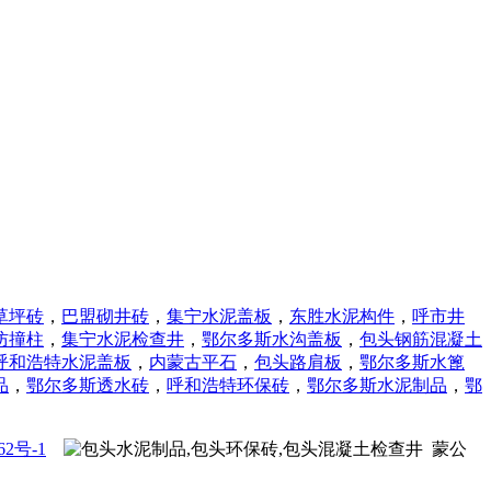
草坪砖
，
巴盟砌井砖
，
集宁水泥盖板
，
东胜水泥构件
，
呼市井
防撞柱
，
集宁水泥检查井
，
鄂尔多斯水沟盖板
，
包头钢筋混凝土
呼和浩特水泥盖板
，
内蒙古平石
，
包头路肩板
，
鄂尔多斯水篦
品
，
鄂尔多斯透水砖
，
呼和浩特
环保砖
，
鄂尔多斯
水泥制品
，
鄂
62号-1
蒙公