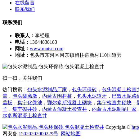
在线留言
联系我们
联系我们
联系人：
李经理
电话：
13644838183
网址：
www.mntsn.com
地址：
包头市东河区河东镇留柱窑新村110国道旁
扫一扫，关注我们
热门搜索：
包头水泥制品厂家
，
包头环保砖
，
包头混凝土检查
盖
，
包头隔离墩
，
内蒙古围栏桩
，
包头水泥道牙
，
巴盟水泥路
盖板
，
集宁化粪池
，
鄂尔多斯混凝土砌块
，
集宁检查井砌块
，
子
，
集宁砌井砖
，
内蒙古混凝土检查井
，
内蒙古
水泥制品厂家
尔多斯
混凝土检查井
Copyright ©
htt
网安备
15020202000229号
网站地图