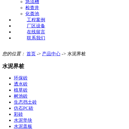
急流槽
检查井
化粪池
工程案例
厂区设备
在线留言
联系我们
您的位置：
首页
->
产品中心
->
水泥界桩
水泥界桩
环保砖
透水砖
植草砖
树池砖
生态挡土砖
仿石PC砖
彩砖
水泥垫块
水泥盖板