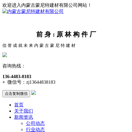
欢迎进入内蒙古蒙尼特建材有限公司网站！
前 身 : 原 林 构 件 厂
信 誉 成 就 未 来 内 蒙 古 蒙 尼 特 建 材
咨询热线：
136-4483-8183
+
微信号：
zj13644838183
点击复制微信
首页
关于我们
新闻资讯
公司动态
行业动态