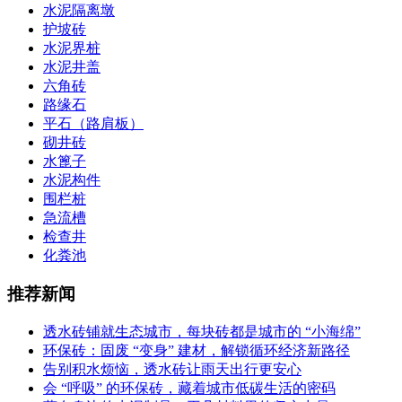
水泥隔离墩
护坡砖
水泥界桩
水泥井盖
六角砖
路缘石
平石（路肩板）
砌井砖
水篦子
水泥构件
围栏桩
急流槽
检查井
化粪池
推荐新闻
透水砖铺就生态城市，每块砖都是城市的 “小海绵”
环保砖：固废 “变身” 建材，解锁循环经济新路径
告别积水烦恼，透水砖让雨天出行更安心
会 “呼吸” 的环保砖，藏着城市低碳生活的密码