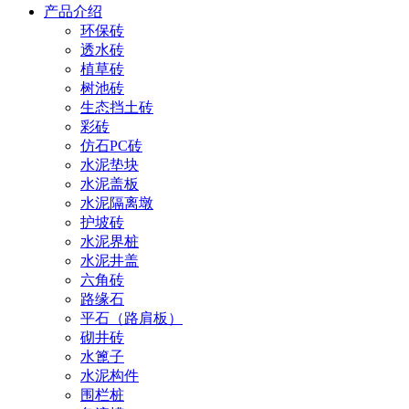
产品介绍
环保砖
透水砖
植草砖
树池砖
生态挡土砖
彩砖
仿石PC砖
水泥垫块
水泥盖板
水泥隔离墩
护坡砖
水泥界桩
水泥井盖
六角砖
路缘石
平石（路肩板）
砌井砖
水篦子
水泥构件
围栏桩