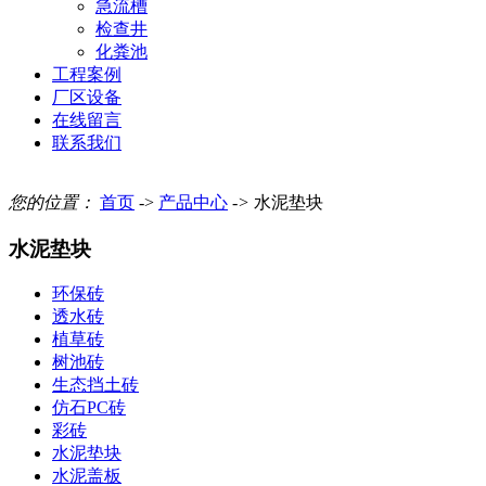
急流槽
检查井
化粪池
工程案例
厂区设备
在线留言
联系我们
您的位置：
首页
->
产品中心
->
水泥垫块
水泥垫块
环保砖
透水砖
植草砖
树池砖
生态挡土砖
仿石PC砖
彩砖
水泥垫块
水泥盖板