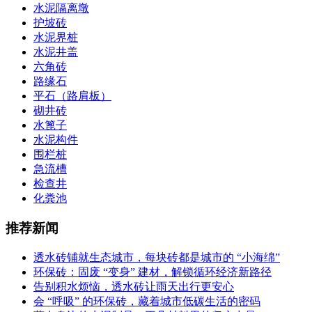
水泥隔离墩
护坡砖
水泥界桩
水泥井盖
六角砖
路缘石
平石（路肩板）
砌井砖
水篦子
水泥构件
围栏桩
急流槽
检查井
化粪池
推荐新闻
透水砖铺就生态城市，每块砖都是城市的 “小海绵”
环保砖：固废 “变身” 建材，解锁循环经济新路径
告别积水烦恼，透水砖让雨天出行更安心
会 “呼吸” 的环保砖，藏着城市低碳生活的密码