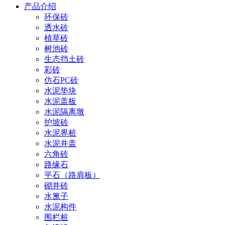
产品介绍
环保砖
透水砖
植草砖
树池砖
生态挡土砖
彩砖
仿石PC砖
水泥垫块
水泥盖板
水泥隔离墩
护坡砖
水泥界桩
水泥井盖
六角砖
路缘石
平石（路肩板）
砌井砖
水篦子
水泥构件
围栏桩