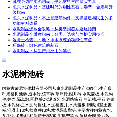
藏在身边的水泥制品：平凡材料里的坚实力量
包头水泥制品：基建时代的刚性基石，选型、合规与升
级指南
包头水泥制品：不止是建筑构件，支撑基建与民生的多
功能材料体系
水泥制品选购全攻略：从类型到鉴别避坑指南
水泥制品全维度指南：分类、选购与养护实用技巧
混凝土检查井：地下排水系统的功能性节点
环保砖：绿色建筑的基石
水泥制品：从生产到应用的解析
水泥树池砖
内蒙古蒙尼特建材有限公司从事水泥制品生产30多年,生产多
种规格树池砖,透水砖,植草砖,草坪砖,砌井砖,水泥盖板,水泥构
件,井盖,隔离墩,围栏桩,水泥道牙,水泥路缘石,急流槽,平石,路肩
板,水泥标桩,水泥防撞柱,水泥检查井,水沟盖板,钢筋混凝土盖
板,混凝土砌块,检查井砌块,水泥隔离墩等,主要发往内蒙古/包
头/鄂尔多斯/呼和浩特/巴盟/东胜/集宁等地,价格合理,欢迎致