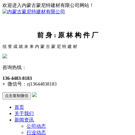
欢迎进入内蒙古蒙尼特建材有限公司网站！
前 身 : 原 林 构 件 厂
信 誉 成 就 未 来 内 蒙 古 蒙 尼 特 建 材
咨询热线：
136-4483-8183
+
微信号：
zj13644838183
点击复制微信
首页
关于我们
新闻资讯
公司动态
行业动态