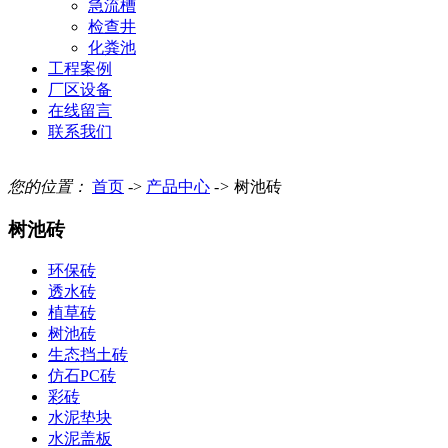
急流槽
检查井
化粪池
工程案例
厂区设备
在线留言
联系我们
您的位置：
首页
->
产品中心
->
树池砖
树池砖
环保砖
透水砖
植草砖
树池砖
生态挡土砖
仿石PC砖
彩砖
水泥垫块
水泥盖板