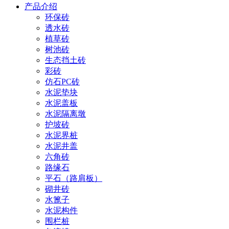
产品介绍
环保砖
透水砖
植草砖
树池砖
生态挡土砖
彩砖
仿石PC砖
水泥垫块
水泥盖板
水泥隔离墩
护坡砖
水泥界桩
水泥井盖
六角砖
路缘石
平石（路肩板）
砌井砖
水篦子
水泥构件
围栏桩