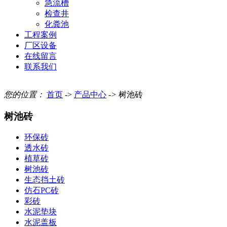
急流槽
检查井
化粪池
工程案例
厂区设备
在线留言
联系我们
您的位置：
首页
->
产品中心
->
树池砖
树池砖
环保砖
透水砖
植草砖
树池砖
生态挡土砖
仿石PC砖
彩砖
水泥垫块
水泥盖板