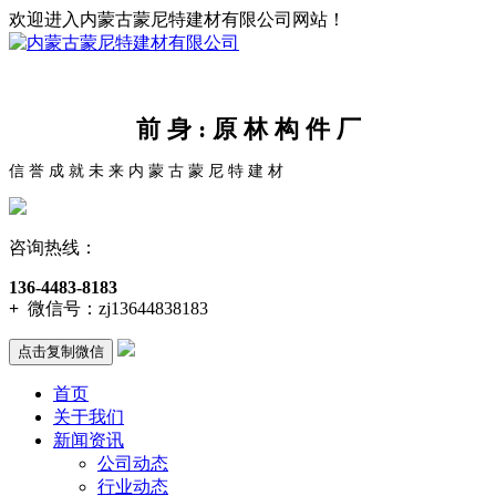
欢迎进入内蒙古蒙尼特建材有限公司网站！
前 身 : 原 林 构 件 厂
信 誉 成 就 未 来 内 蒙 古 蒙 尼 特 建 材
咨询热线：
136-4483-8183
+
微信号：
zj13644838183
点击复制微信
首页
关于我们
新闻资讯
公司动态
行业动态