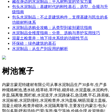
藏在身边的水泥制品：平凡材料里的坚实力量
包头水泥制品：基建时代的刚性基石，选型、合规与升
级指南
包头水泥制品：不止是建筑构件，支撑基建与民生的多
功能材料体系
水泥制品选购全攻略：从类型到鉴别避坑指南
水泥制品全维度指南：分类、选购与养护实用技巧
混凝土检查井：地下排水系统的功能性节点
环保砖：绿色建筑的基石
水泥制品：从生产到应用的解析
树池篦子
内蒙古蒙尼特建材有限公司从事水泥制品生产30多年,生产多
种规格树池,透水砖,植草砖,草坪砖,砌井砖,水泥盖板,水泥构件,
井盖,隔离墩,围栏桩,水泥道牙,水泥路缘石,急流槽,平石,路肩板,
水泥标桩,水泥防撞柱,水泥检查井,水沟盖板,钢筋混凝土盖板,
混凝土砌块,检查井砌块,水泥隔离墩等,主要发往内蒙古/包头/
鄂尔多斯/呼和浩特/巴盟/东胜/集宁等地,价格合理,欢迎致电!