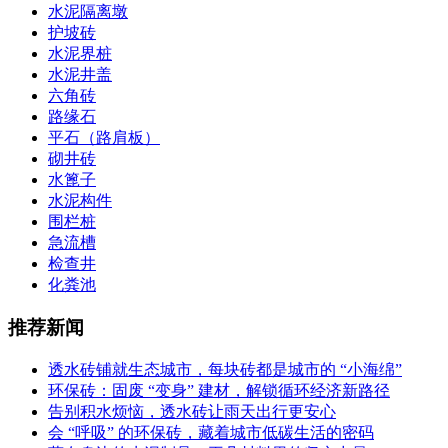
水泥隔离墩
护坡砖
水泥界桩
水泥井盖
六角砖
路缘石
平石（路肩板）
砌井砖
水篦子
水泥构件
围栏桩
急流槽
检查井
化粪池
推荐新闻
透水砖铺就生态城市，每块砖都是城市的 “小海绵”
环保砖：固废 “变身” 建材，解锁循环经济新路径
告别积水烦恼，透水砖让雨天出行更安心
会 “呼吸” 的环保砖，藏着城市低碳生活的密码